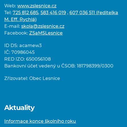
Web:
www.zslesnice.cz
Tel:
725 812 685
,
583 416 019
,
607 036 511 (ředitelka
M. Eff. Rychlá)
E-mail:
skola@zslesnice.cz
Facebook:
ZSaMSLesnice
ID DS: acamew3
IČ: 70986045
RED IZO: 650056108
Bankovní účet vedený u ČSOB: 181798399/0300
Zřizovatel: Obec Lesnice
Aktuality
Informace konce školního roku