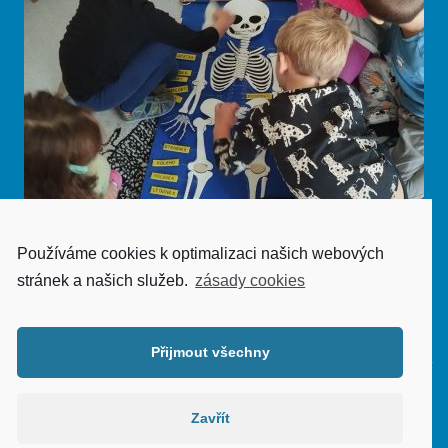
Používáme cookies k optimalizaci našich webových
stránek a našich služeb.
zásady cookies
Zobrazit galerii
Přijmout všechny
Aktualizace webu: podzim 2020 | © zslesnice.cz |
Zavřít
Prohlášení o přístupnosti
|
Vectors by Vecteezy
|