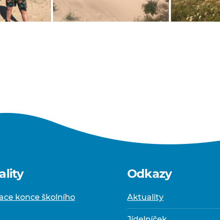
ality
Odkazy
ace konce školního
Aktuality
Jídelníček