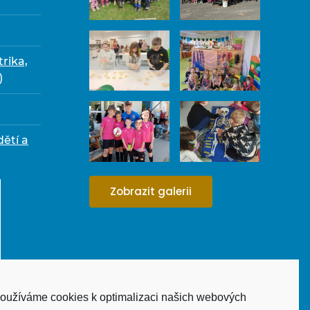
trika,
)
dětí a
Zobrazit galerii
oužíváme cookies k optimalizaci našich webových