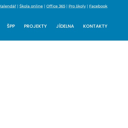
Kalendář
|
Škola online
|
Office 365
|
Pro školy
|
Facebook
ŠPP
PROJEKTY
JÍDELNA
KONTAKTY