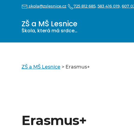
skola@zslesnice.cz
725 812 685,
583 416 019,
607 03
ZŠ a MŠ Lesnice
Škola, která má srdce…
ZŠ a MŠ Lesnice
>
Erasmus+
Erasmus+