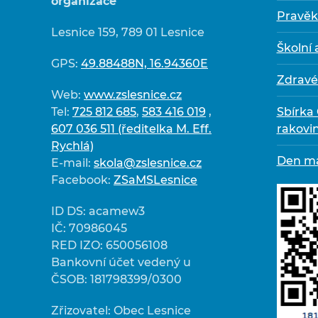
organizace
Pravěk
Lesnice 159, 789 01 Lesnice
Školní
GPS:
49.88488N, 16.94360E
Zdravé
Web:
www.zslesnice.cz
Tel:
725 812 685
,
583 416 019
,
Sbírka
607 036 511 (ředitelka M. Eff.
rakovi
Rychlá)
Den m
E-mail:
skola@zslesnice.cz
Facebook:
ZSaMSLesnice
ID DS: acamew3
IČ: 70986045
RED IZO: 650056108
Bankovní účet vedený u
ČSOB: 181798399/0300
Zřizovatel: Obec Lesnice