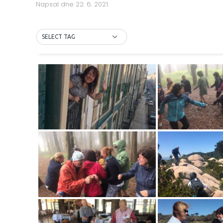
Napsal
dne
22. 6. 2021
.
SELECT TAG