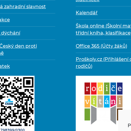
á zahradní slavnost
Kalendář
 akce
Škola online (Školní ma
 dýchání
třídní kniha, klasifikace
 Český den proti
Office 365 (Účty žáků)
ně
Proškoly.cz (Přihlášení 
atek
rodičů)
P