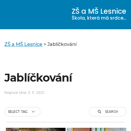
ZŠ a MŠ Lesnice
MENU
Škola, která má srdce…
ZŠ a MŠ Lesnice
>
Jablíčkování
Jablíčkování
Napsal
dne
3. 11. 2021
.
SEARCH
SELECT TAG