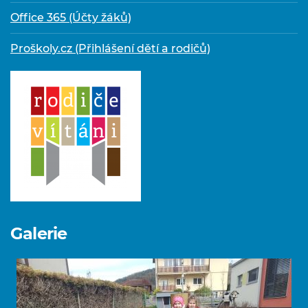
Office 365 (Účty žáků)
Proškoly.cz (Přihlášení dětí a rodičů)
Galerie