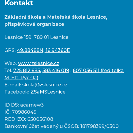
Kontakt
Základní škola a Mateřská škola Lesnice,
příspěvková organizace
Lesnice 159, 789 01 Lesnice
GPS:
49.88488N, 16.94360E
Web:
www.zslesnice.cz
Tel:
725 812 685
,
583 416 019
,
607 036 511 (ředitelka
M. Eff. Rychlá)
E-mail:
skola@zslesnice.cz
Facebook:
ZSaMSLesnice
ID DS: acamew3
IČ: 70986045
RED IZO: 650056108
Bankovní účet vedený u ČSOB: 181798399/0300