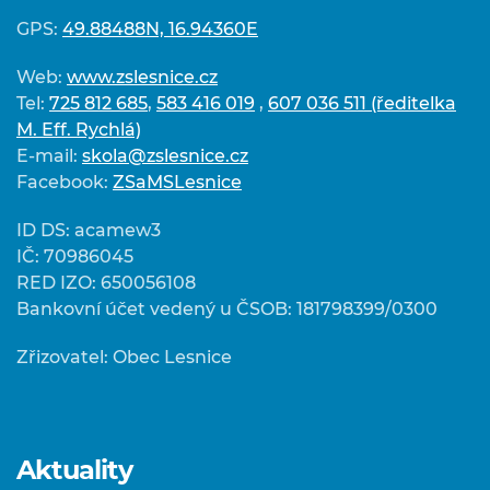
GPS:
49.88488N, 16.94360E
Web:
www.zslesnice.cz
Tel:
725 812 685
,
583 416 019
,
607 036 511 (ředitelka
M. Eff. Rychlá)
E-mail:
skola@zslesnice.cz
Facebook:
ZSaMSLesnice
ID DS: acamew3
IČ: 70986045
RED IZO: 650056108
Bankovní účet vedený u ČSOB: 181798399/0300
Zřizovatel: Obec Lesnice
Aktuality