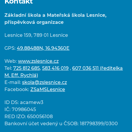
Kontakt
Základní škola a Mateřská škola Lesnice,
příspěvková organizace
Lesnice 159, 789 01 Lesnice
GPS:
49.88488N, 16.94360E
Web:
www.zslesnice.cz
Tel:
725 812 685
,
583 416 019
,
607 036 511 (ředitelka
M. Eff. Rychlá)
E-mail:
skola@zslesnice.cz
Facebook:
ZSaMSLesnice
ID DS: acamew3
IČ: 70986045
RED IZO: 650056108
Bankovní účet vedený u ČSOB: 181798399/0300