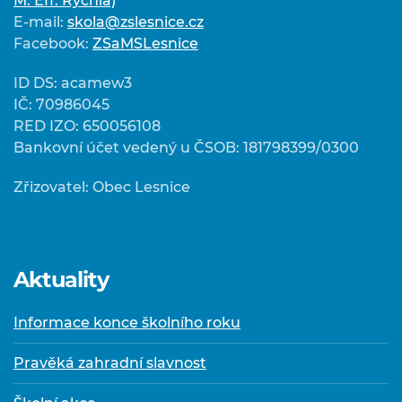
M. Eff. Rychlá)
E-mail:
skola@zslesnice.cz
Facebook:
ZSaMSLesnice
ID DS: acamew3
IČ: 70986045
RED IZO: 650056108
Bankovní účet vedený u ČSOB: 181798399/0300
Zřizovatel: Obec Lesnice
Aktuality
Informace konce školního roku
Pravěká zahradní slavnost