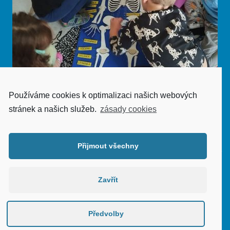
Používáme cookies k optimalizaci našich webových
stránek a našich služeb.
zásady cookies
Zobrazit galerii
Přijmout všechny
Aktualizace webu: podzim 2020 | © zslesnice.cz |
Zavřít
Prohlášení o přístupnosti
|
Vectors by Vecteezy
|
administrace
Předvolby
Nahoru