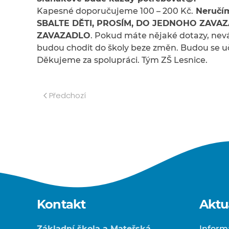
Kapesné doporučujeme 100 – 200 Kč.
Neručím
SBALTE DĚTI, PROSÍM, DO JEDNOHO ZAVAZ
ZAVAZADLO
. Pokud máte nějaké dotazy, neváh
budou chodit do školy beze změn. Budou se uč
Děkujeme za spolupráci. Tým ZŠ Lesnice.
Předchozí
Kontakt
Aktu
Základní škola a Mateřská
Inform