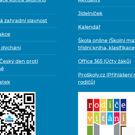
Jídelníček
á zahradní slavnost
Kalendář
 akce
Škola online (Školní ma
 dýchání
třídní kniha, klasifikace
 Český den proti
Office 365 (Účty žáků)
ně
Proškoly.cz (Přihlášení 
atek
rodičů)