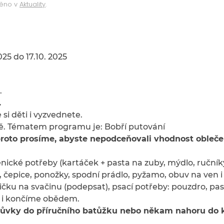
něno v
Aktuality
.
25 do 17.10. 2025
.
.
 si děti i vyzvednete.
ě.
Tématem programu je: Bobří putování
é, proto prosíme, abyste nepodceňovali vhodnost oble
enické potřeby (kartáček + pasta na zuby, mýdlo, ruční
e, čepice, ponožky, spodní prádlo, pyžamo, obuv na ven 
bičku na svačinu (podepsat), psací potřeby: pouzdro, past
e i končíme obědem.
ůvky do příručního batůžku nebo někam nahoru do ku