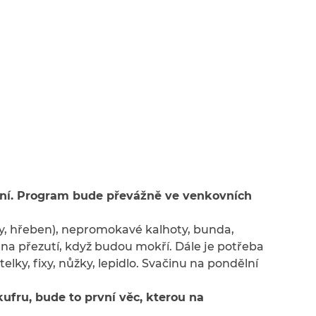
čení. Program bude převážně ve venkovních
ky, hřeben), nepromokavé kalhoty, bunda,
i na přezutí, když budou mokří. Dále je potřeba
elky, fixy, nůžky, lepidlo. Svačinu na pondělní
fru, bude to první věc, kterou na