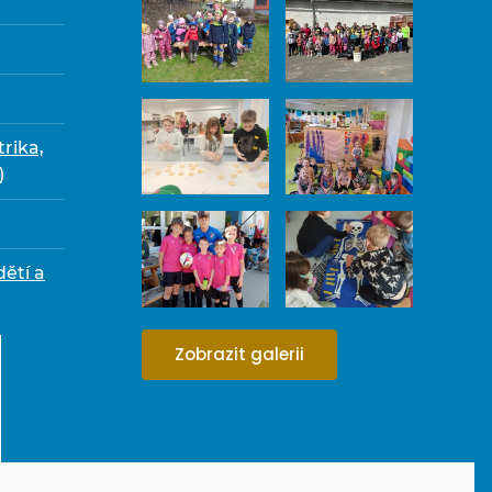
trika,
)
dětí a
Zobrazit galerii