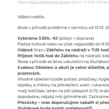
Napsal
Marie Effenberger Rychlá
dne
23. 9. 2025
. Zveřej
Vážení rodiče,
škola v přírodě proběhne v termínu od 13.10. 20
Vybíráme 3 200,- Kč
(pobyt + doprava)
Platba hotově nebo na účet nejpozději do 9.10
Odjezd:
Sraz v
Zábřehu na nádraží v 7:25 hod
Příjezd: 14:06 hod do Zábřehu
na nádraží, kde
Škola v přírodě se letos uskuteční na Sluňákov
S sebou: Oblečení a obutí je velmi důležit
prostorách.
Vhodné oblečení podle počasí: přezůvky, hygi
tepláky a mikiny na převlečení, svetr, rukavic
malý baťůžek, lahev na pití (alespoň 0,7l), kra
dopoledne, nějaký mls (přiměřeně). Začínám
Přezůvky – moc doporučujme nabalit si přez
Sluňákově bude každý potřebovat
😊
.