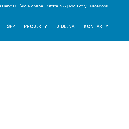
Kalendář
|
Škola online
|
Office 365
|
Pro školy
|
Facebook
ŠPP
PROJEKTY
JÍDELNA
KONTAKTY