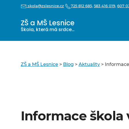
skola@zslesnice.cz
725 812 685,
583 416 019,
607 03
ZŠ a MŠ Lesnice
Škola, která má srdce…
ZŠ a MŠ Lesnice
>
Blog
>
Aktuality
>
Informace 
Informace škola 