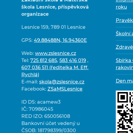
škola Lesnice, příspěvková
roku
organizace
Pravěk
Lesnice 159, 789 01 Lesnice
Školní
GPS:
49.88488N, 16.94360E
Zdravé
Web:
www.zslesnice.cz
Tel:
725 812 685
,
583 416 019
,
Sbírka
607 036 511 (ředitelka M. Eff.
rakovi
Rychlá)
Den m
E-mail:
skola@zslesnice.cz
Facebook:
ZSaMSLesnice
ID DS: acamew3
IČ: 70986045
RED IZO: 650056108
Bankovní účet vedený u
ČSOB: 181798399/0300