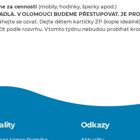
e za cennosti
(mobily, hodinky, šperky apod.)
ADLA. V OLOMOUCI BUDEME PŘESTUPOVAT. JE PRO D
ejte se ozvat. Dejte dětem kartičky ZP (kopie ideálně).
it podle rozvrhu. V tomto týdnu nebudou probíhat kro
ality
Odkazy
ace konce školního
Aktuality