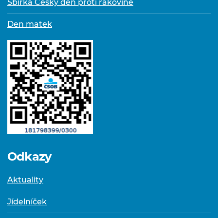
Sbírka Český den proti rakovině
Den matek
Odkazy
Aktuality
Jídelníček