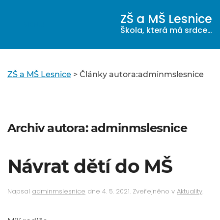
ZŠ a MŠ Lesnice
MENU
Škola, která má srdce…
ZŠ a MŠ Lesnice
>
Články autora:adminmslesnice
Archiv autora:
adminmslesnice
Návrat dětí do MŠ
Napsal
adminmslesnice
dne
4. 5. 2021
. Zveřejněno v
Aktuality
.