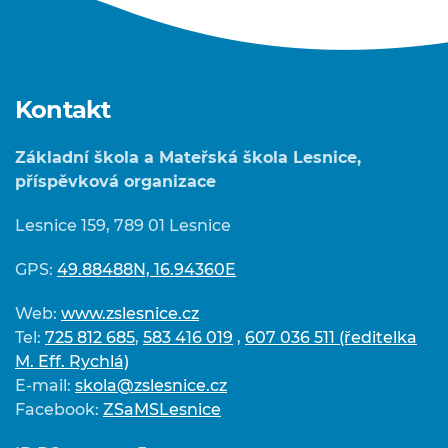
Kontakt
Základní škola a Mateřská škola Lesnice,
příspěvková organizace
Lesnice 159, 789 01 Lesnice
GPS:
49.88488N, 16.94360E
Web:
www.zslesnice.cz
Tel:
725 812 685
,
583 416 019
,
607 036 511 (ředitelka
M. Eff. Rychlá)
E-mail:
skola@zslesnice.cz
Facebook:
ZSaMSLesnice