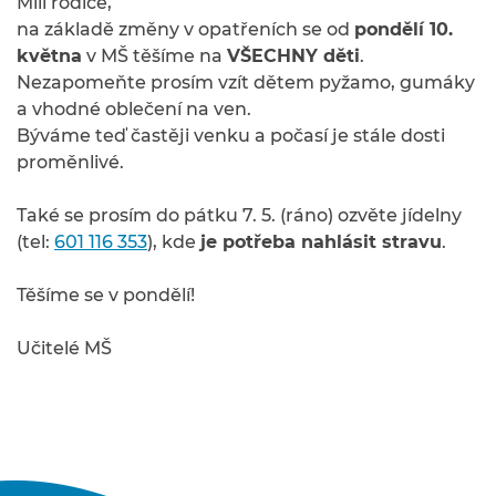
Milí rodiče,
na základě změny v opatřeních se od
pondělí 10.
května
v MŠ těšíme na
VŠECHNY děti
.
Nezapomeňte prosím vzít dětem pyžamo, gumáky
a vhodné oblečení na ven.
Býváme teď častěji venku a počasí je stále dosti
proměnlivé.
Také se prosím do pátku 7. 5. (ráno) ozvěte jídelny
(tel:
601 116 353
), kde
je potřeba nahlásit stravu
.
Těšíme se v pondělí!
Učitelé MŠ